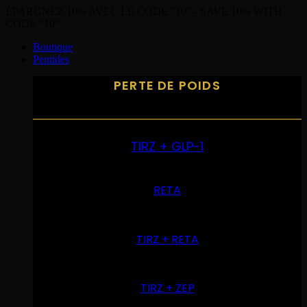
ÉPARGNEZ 10% AVEC LE CODE "10" - SAVE 10% WITH
CODE "10"
Boutique
Peptides
PERTE DE POIDS
TIRZ + GLP-1
RETA
TIRZ + RETA
TIRZ + ZEP