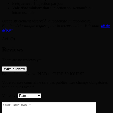
Fréquence :
1 injection par jour
Voie d’administration :
injection sous-cutanée ou
intramusculaire
Usage strictement réservé à la recherche en laboratoire.
Eau bactériostatique requise pour la reconstitution. Voir notre
kit de
départ
.
Avis (0)
Reviews
There are no reviews yet.
Write a review
Be the first to review “NAD+ : CURE 50 JOURS”
Votre adresse courriel ne sera pas publiée.
Les champs obligatoires
sont indiqués avec
*
Votre avis