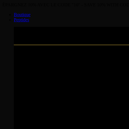
ÉPARGNEZ 10% AVEC LE CODE "10" - SAVE 10% WITH COD
Boutique
Peptides