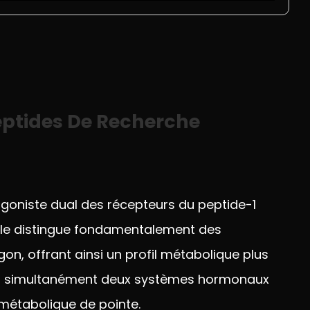
eptides De Recherche
agoniste dual des
récepteurs du peptide-1
 le distingue fondamentalement
des
gon, offrant
ainsi un profil métabolique plus
er simultanément deux
systèmes hormonaux
métabolique de pointe.