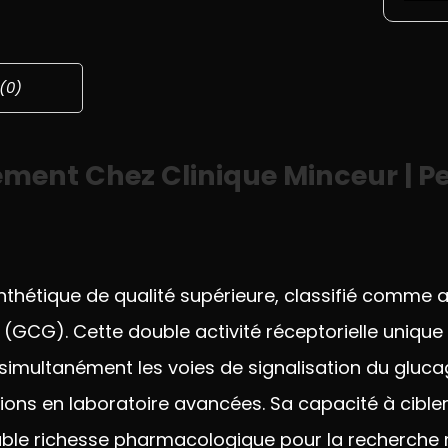
 (0)
ment Chez Clinique Minceur | P
nthétique de qualité supérieure,
classifié comme 
n (GCG).
Cette double activité réceptorielle
unique
 simultanément les voies de
signalisation du gluca
tions en laboratoire avancées.
Sa capacité à cibl
able
richesse pharmacologique pour la
recherche 