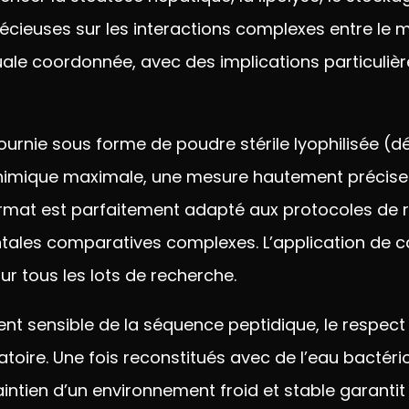
écieuses sur les interactions
complexes entre le 
uale coordonnée, avec des
implications particuli
ournie sous forme de poudre stérile
lyophilisée (
chimique maximale, une
mesure hautement précise
rmat est parfaitement adapté aux
protocoles de 
ntales
comparatives complexes. L’application
de c
ur tous les lots
de recherche.
ment
sensible de la séquence
peptidique, le respect
atoire. Une fois reconstitués avec
de l’eau bactéri
intien d’un environnement froid et
stable garanti