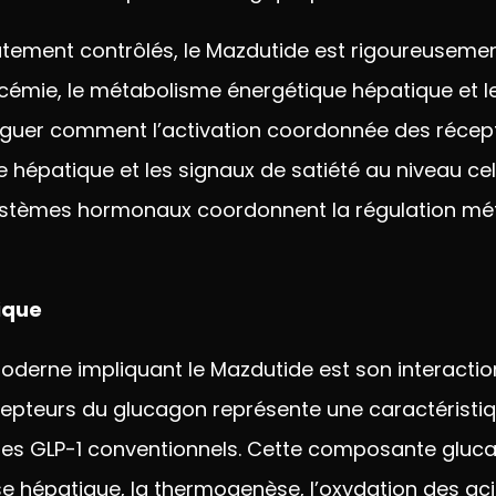
tement contrôlés, le Mazdutide est
rigoureusemen
cémie, le métabolisme énergétique
hépatique et 
iguer
comment l’activation coordonnée
des récep
se hépatique et les signaux de
satiété au niveau cel
stèmes hormonaux coordonnent la
régulation mé
ique
 moderne
impliquant le Mazdutide est son
interacti
écepteurs du glucagon
représente une caractéristi
es GLP-1 conventionnels. Cette
composante gluc
yse
hépatique, la thermogenèse,
l’oxydation des ac