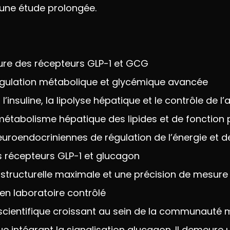
’une étude prolongée.
ure des récepteurs GLP-1 et GCG
égulation métabolique et
glycémique avancée
 l’insuline, la lipolyse
hépatique et le contrôle de l’
métabolisme
hépatique des lipides et de fonction
euroendocriniennes de régulation de
l’énergie et 
 récepteurs GLP-1 et
glucagon
é
structurelle maximale et une précision
de mesure
en laboratoire contrôlé
 scientifique croissant au
sein de la communauté m
que
intégrant la signalisation glucagon. Il
demeure un