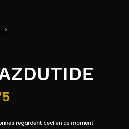
review “MAZDUTIDE”
0
0
el ne sera pas publiée.
Les champs
ndiqués avec
*
AZDUTIDE
75
onnes regardent ceci en ce moment