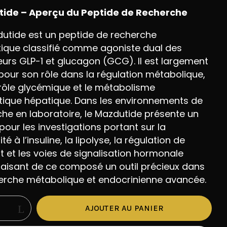
ide – Aperçu du Peptide de Recherche
utide est un
peptide de recherche
tique classifié comme agoniste
dual des
eurs GLP-1 et glucagon
(GCG). Il est largement
 pour son
rôle dans la régulation métabolique,
rôle glycémique et le métabolisme
tique hépatique. Dans les
environnements de
 courriel et site web dans le navigateur
che en
laboratoire, le Mazdutide présente un
is que je commenterai.
 pour les investigations portant
sur la
ité à l’insuline, la
lipolyse, la régulation de
it et
les voies de signalisation hormonale
 faisant de ce composé un outil
précieux dans
herche métabolique
et endocrinienne avancée.
té
AJOUTER AU PANIER