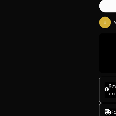
MAZDU
A
Res
exc
F