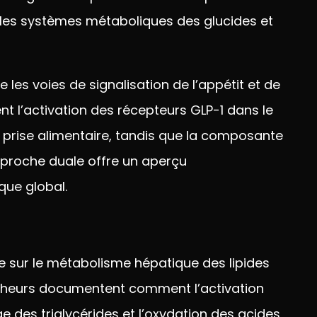
 les systèmes métaboliques
des glucides et
e les voies de
signalisation de l’appétit et de
ent
l’activation des récepteurs GLP-1 dans
le
rise alimentaire, tandis
que la composante
pproche duale
offre un aperçu
ique global.
ce sur le métabolisme hépatique
des lipides
rcheurs
documentent comment l’activation
ge des triglycérides
et l’oxydation des acides