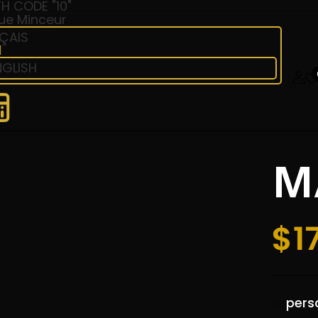
H CODE "10"
ÇAIS
Be the first to 
NGLISH
Votre adresse courri
obligatoires sont i
Votre avis
M
$
1
pers