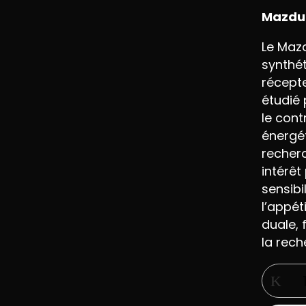
Mazdut
Le
Mazd
synthé
récept
étudié
le
cont
énergé
Enregistrer mon nom,
recher
pour la prochaine fo
intérêt
sensibil
l’appét
duale,
la rec
quanti
de