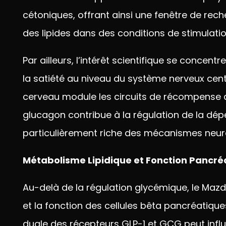
cétoniques, offrant
ainsi une fenêtre de rec
des lipides dans
des conditions de stimulati
Par ailleurs,
l’intérêt scientifique se concentr
la
satiété au niveau du système
nerveux cent
cerveau module les circuits
de récompense al
glucagon contribue à
la régulation de la
dépe
particulièrement riche
des mécanismes
neur
Métabolisme Lipidique et Fonction Pancré
Au-delà de la
régulation glycémique, le Mazd
et la
fonction des cellules bêta
pancréatique
duale des récepteurs GLP-1 et GCG peut
infl