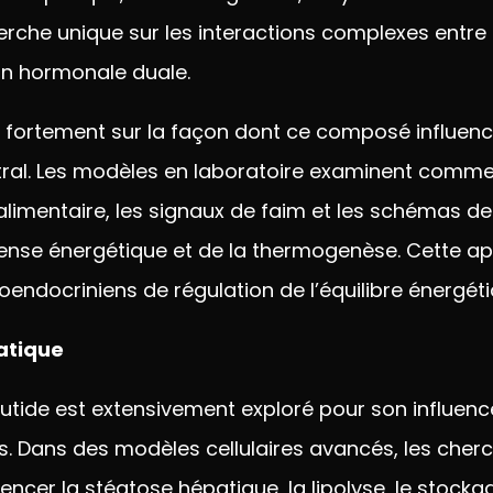
herche
unique sur les interactions complexes
entre
on
hormonale duale.
e
fortement sur la façon dont ce
composé influenc
ral. Les modèles en
laboratoire examinent comm
imentaire, les signaux
de faim et les
schémas de p
nse énergétique et de la
thermogenèse. Cette a
oendocriniens de régulation de
l’équilibre énergét
atique
utide est
extensivement exploré pour son
influen
s. Dans des modèles
cellulaires avancés, les che
uencer la stéatose hépatique, la
lipolyse, le stocka