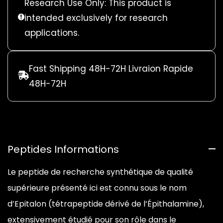
Research Use Only: This product is
intended exclusively for research
applications.
Fast Shipping 48H-72H Livraion Rapide
48H-72H
Peptides Informations
Achetez
Le peptide de recherche synthétique de qualité
ÉPITALON
supérieure présenté ici est connu sous le nom
–
CURE
d’Epitalon (tétrapeptide dérivé de l’Épithalamine),
20
JOURS
extensivement étudié pour son rôle dans le