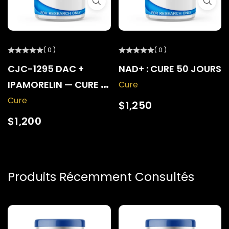
( 0 )
( 0 )
CJC-1295 DAC +
NAD+ : CURE 50 JOURS
IPAMORELIN — CURE 6
Cure
MOIS
Cure
$
1,250
$
1,200
Produits Récemment Consultés