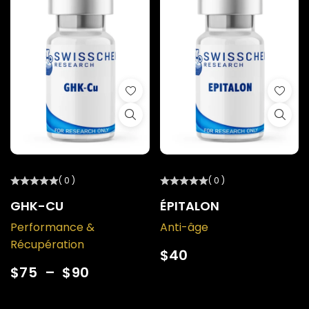
( 0 )
( 0 )
GHK-CU
ÉPITALON
Performance &
Anti-âge
Récupération
$
40
$
75
–
$
90