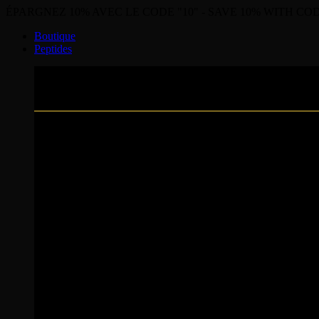
ÉPARGNEZ 10% AVEC LE CODE "10" - SAVE 10% WITH COD
Boutique
Peptides