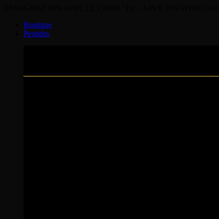
ÉPARGNEZ 10% AVEC LE CODE "10" - SAVE 10% WITH COD
Boutique
Peptides