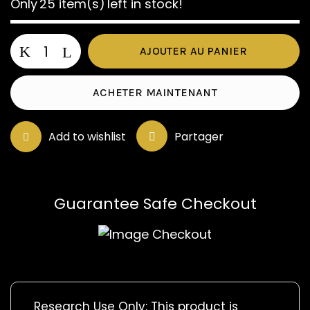
Only
25 item(s)
left in stock!
quantité
AJOUTER AU PANIER
de
OCYTOCINE
ACHETER MAINTENANT
Add to wishlist
Partager
Guarantee Safe Checkout
Research Use Only: This product is