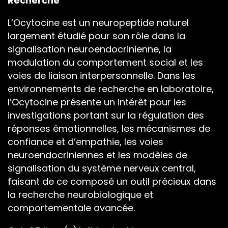
Recherche
L’Ocytocine
est un
neuropeptide naturel
largement étudié
pour son rôle dans la
signalisation neuroendocrinienne, la
modulation du comportement social et
les
voies de liaison interpersonnelle.
Dans les
environnements de recherche en
laboratoire,
l’Ocytocine présente un
intérêt pour les
investigations portant
sur la régulation des
réponses
émotionnelles, les mécanismes de
confiance et d’empathie, les voies
neuroendocriniennes et les modèles de
Enregistrer mon nom, courriel et site
signalisation du système nerveux
web dans le navigateur pour la
central,
prochaine fois que je commenterai.
faisant de ce composé un outil
précieux dans
la recherche
neurobiologique et
comportementale
avancée.