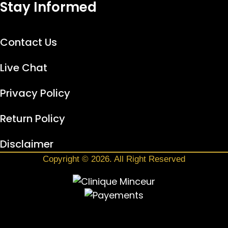
Stay Informed
Contact Us
Live Chat
Privacy Policy
Return Policy
Disclaimer
Copyright © 2026. All Right Reserved
Peptide Solution AI
FR
EN
Online
Hello 👋 I'm the AI assistant for
Peptide
Solution
.