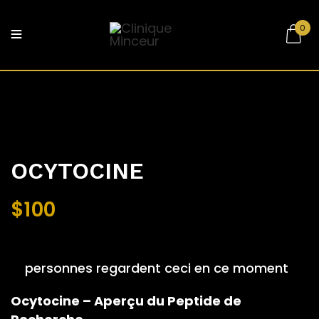
0
Be the first to review “OCYTOCINE”
Votre adresse courriel ne sera pas
publiée.
Les champs obligatoires sont
indiqués avec
*
OCYTOCINE
Votre avis
$
100
personnes regardent ceci en ce moment
Ocytocine – Aperçu du Peptide de